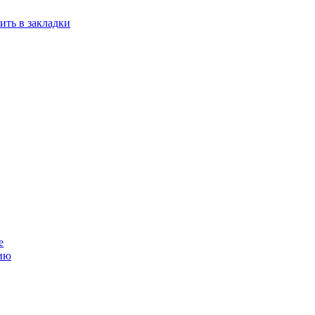
ить в закладки
е
ию