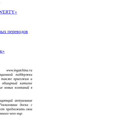
5
QWERTY»
жных переводов
ик»
www.ingatchina.ru
ационной поддержки
а также приезжим и
 обширный каталог
ие новых компаний в
ещающий актуальные
еализована доска с
жет предложить свои
 много чего еще.