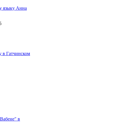
у языку Анна
5
у в Гатчинском
Вабене" в